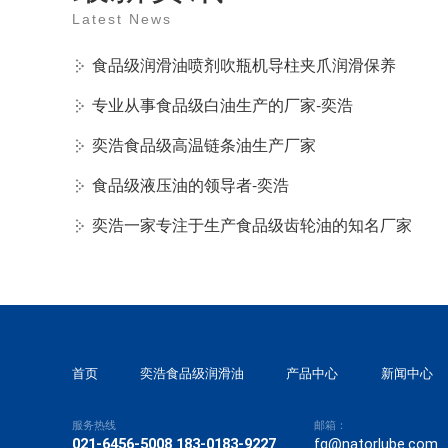
Latest News
食品级润滑油喷剂吹瓶机导柱夹爪润滑保养
专业从事食品级白油生产的厂家-奕浩
奕浩食品级高温链条油生产厂家
食品级液压油的领导者-奕浩
奕浩一家专注于生产食品级齿轮油的知名厂家
首页
奕浩食品级润滑油
产品中心
新闻中心
服务热线
邮箱：
021-6456-5008 183-0183-9227
fg@natorlube.com