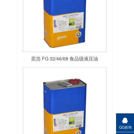
奕浩 FG 32/46/68 食品级液压油
QQ咨询