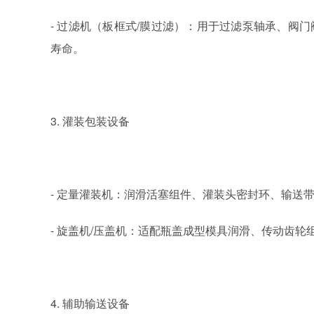
-
过滤机（板框式
/
膜过滤）：用于过滤泵轴承、阀门
寿命。
3.
灌装包装设备
-
定量灌装机：润滑活塞组件、灌装头密封环、输送
-
旋盖机
/
压盖机：适配瓶盖成型模具润滑、传动齿轮
4.
辅助输送设备